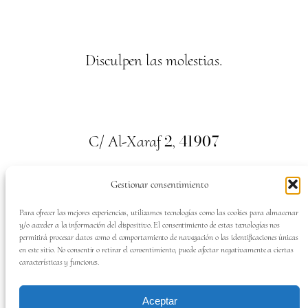
Disculpen las molestias.
2
41907
C/ Al-Xaraf
,
Valencina de la Concepción. Sevilla
Gestionar consentimiento
659
700
313
Tel:
Para ofrecer las mejores experiencias, utilizamos tecnologías como las cookies para almacenar
y/o acceder a la información del dispositivo. El consentimiento de estas tecnologías nos
permitirá procesar datos como el comportamiento de navegación o las identificaciones únicas
en este sitio. No consentir o retirar el consentimiento, puede afectar negativamente a ciertas
características y funciones.
SÍGUENOS EN:
Aceptar