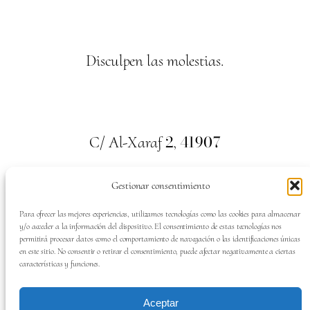
Disculpen las molestias.
2
41907
C/ Al-Xaraf
,
Valencina de la Concepción. Sevilla
Gestionar consentimiento
659
700
313
Tel:
Para ofrecer las mejores experiencias, utilizamos tecnologías como las cookies para almacenar
y/o acceder a la información del dispositivo. El consentimiento de estas tecnologías nos
permitirá procesar datos como el comportamiento de navegación o las identificaciones únicas
en este sitio. No consentir o retirar el consentimiento, puede afectar negativamente a ciertas
características y funciones.
SÍGUENOS EN:
Aceptar