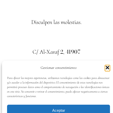
Disculpen las molestias.
2
41907
C/ Al-Xaraf
,
Valencina de la Concepción. Sevilla
Gestionar consentimiento
659
700
313
Tel:
Para ofrecer las mejores experiencias, utilizamos tecnologías como las cookies para almacenar
y/o acceder a la información del dispositivo. El consentimiento de estas tecnologías nos
permitirá procesar datos como el comportamiento de navegación o las identificaciones únicas
en este sitio. No consentir o retirar el consentimiento, puede afectar negativamente a ciertas
características y funciones.
SÍGUENOS EN:
Aceptar