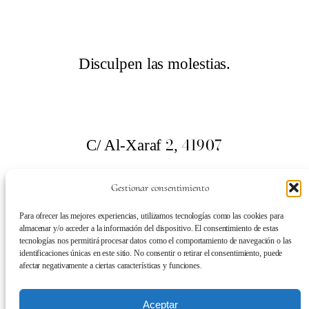
Disculpen las molestias.
2
41907
C/ Al-Xaraf
,
Valencina de la Concepción. Sevilla
Gestionar consentimiento
659
700
313
Tel:
Para ofrecer las mejores experiencias, utilizamos tecnologías como las cookies para
almacenar y/o acceder a la información del dispositivo. El consentimiento de estas
tecnologías nos permitirá procesar datos como el comportamiento de navegación o las
identificaciones únicas en este sitio. No consentir o retirar el consentimiento, puede
afectar negativamente a ciertas características y funciones.
SÍGUENOS EN:
Aceptar