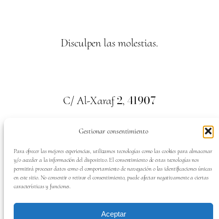
Disculpen las molestias.
2
41907
C/ Al-Xaraf
,
Valencina de la Concepción. Sevilla
Gestionar consentimiento
659
700
313
Tel:
Para ofrecer las mejores experiencias, utilizamos tecnologías como las cookies para almacenar
y/o acceder a la información del dispositivo. El consentimiento de estas tecnologías nos
permitirá procesar datos como el comportamiento de navegación o las identificaciones únicas
en este sitio. No consentir o retirar el consentimiento, puede afectar negativamente a ciertas
características y funciones.
SÍGUENOS EN:
Aceptar