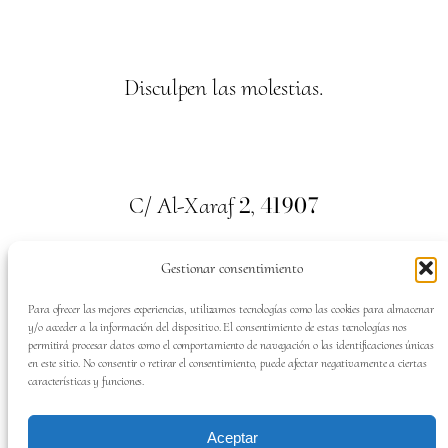
Disculpen las molestias.
2
41907
C/ Al-Xaraf
,
Valencina de la Concepción. Sevilla
Gestionar consentimiento
659
700
313
Tel:
Para ofrecer las mejores experiencias, utilizamos tecnologías como las cookies para almacenar
y/o acceder a la información del dispositivo. El consentimiento de estas tecnologías nos
permitirá procesar datos como el comportamiento de navegación o las identificaciones únicas
en este sitio. No consentir o retirar el consentimiento, puede afectar negativamente a ciertas
características y funciones.
SÍGUENOS EN:
Aceptar