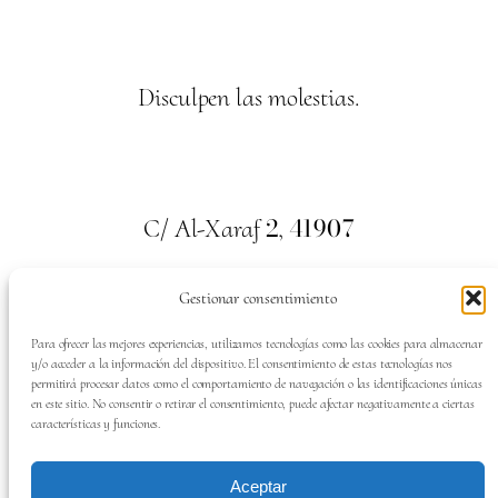
Disculpen las molestias.
2
41907
C/ Al-Xaraf
,
Valencina de la Concepción. Sevilla
Gestionar consentimiento
659
700
313
Tel:
Para ofrecer las mejores experiencias, utilizamos tecnologías como las cookies para almacenar
y/o acceder a la información del dispositivo. El consentimiento de estas tecnologías nos
permitirá procesar datos como el comportamiento de navegación o las identificaciones únicas
en este sitio. No consentir o retirar el consentimiento, puede afectar negativamente a ciertas
características y funciones.
SÍGUENOS EN:
Aceptar