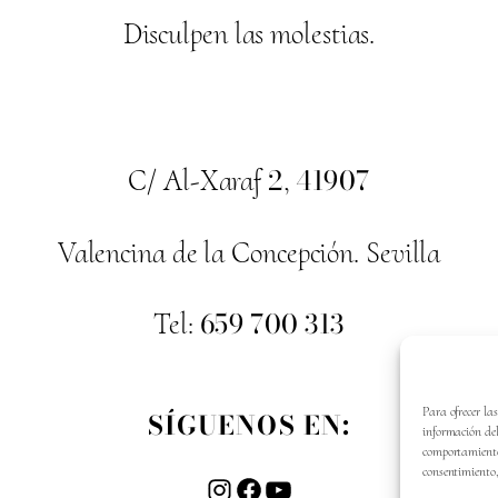
Disculpen las molestias.
2
41907
C/ Al-Xaraf
,
Valencina de la Concepción. Sevilla
659
700
313
Tel:
Para ofrecer la
SÍGUENOS EN:
información del
comportamiento 
consentimiento,
Instagram
Facebook
YouTube