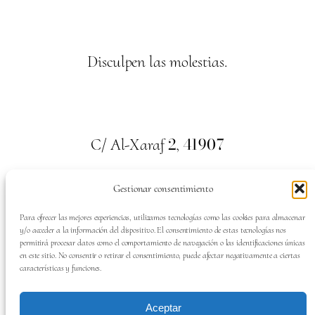
Disculpen las molestias.
2
41907
C/ Al-Xaraf
,
Valencina de la Concepción. Sevilla
Gestionar consentimiento
659
700
313
Tel:
Para ofrecer las mejores experiencias, utilizamos tecnologías como las cookies para almacenar
y/o acceder a la información del dispositivo. El consentimiento de estas tecnologías nos
permitirá procesar datos como el comportamiento de navegación o las identificaciones únicas
en este sitio. No consentir o retirar el consentimiento, puede afectar negativamente a ciertas
características y funciones.
SÍGUENOS EN:
Aceptar