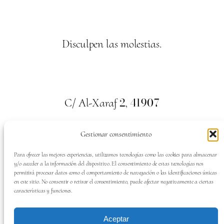
Disculpen las molestias.
2
41907
C/ Al-Xaraf
,
Valencina de la Concepción. Sevilla
Gestionar consentimiento
659
700
313
Tel:
Para ofrecer las mejores experiencias, utilizamos tecnologías como las cookies para almacenar
y/o acceder a la información del dispositivo. El consentimiento de estas tecnologías nos
permitirá procesar datos como el comportamiento de navegación o las identificaciones únicas
en este sitio. No consentir o retirar el consentimiento, puede afectar negativamente a ciertas
características y funciones.
SÍGUENOS EN:
Aceptar