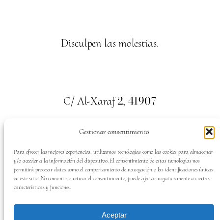
Disculpen las molestias.
2
41907
C/ Al-Xaraf
,
Valencina de la Concepción. Sevilla
Gestionar consentimiento
659
700
313
Tel:
Para ofrecer las mejores experiencias, utilizamos tecnologías como las cookies para almacenar
y/o acceder a la información del dispositivo. El consentimiento de estas tecnologías nos
permitirá procesar datos como el comportamiento de navegación o las identificaciones únicas
en este sitio. No consentir o retirar el consentimiento, puede afectar negativamente a ciertas
características y funciones.
SÍGUENOS EN:
Aceptar