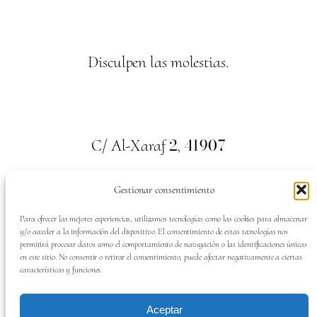
Disculpen las molestias.
2
41907
C/ Al-Xaraf
,
Valencina de la Concepción. Sevilla
Gestionar consentimiento
659
700
313
Tel:
Para ofrecer las mejores experiencias, utilizamos tecnologías como las cookies para almacenar
y/o acceder a la información del dispositivo. El consentimiento de estas tecnologías nos
permitirá procesar datos como el comportamiento de navegación o las identificaciones únicas
en este sitio. No consentir o retirar el consentimiento, puede afectar negativamente a ciertas
características y funciones.
SÍGUENOS EN:
Aceptar