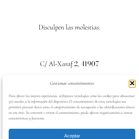
Disculpen las molestias.
2
41907
C/ Al-Xaraf
,
Valencina de la Concepción. Sevilla
Gestionar consentimiento
659
700
313
Tel:
Para ofrecer las mejores experiencias, utilizamos tecnologías como las cookies para almacenar
y/o acceder a la información del dispositivo. El consentimiento de estas tecnologías nos
permitirá procesar datos como el comportamiento de navegación o las identificaciones únicas
en este sitio. No consentir o retirar el consentimiento, puede afectar negativamente a ciertas
características y funciones.
SÍGUENOS EN:
Aceptar