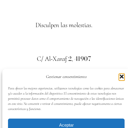
Disculpen las molestias.
2
41907
C/ Al-Xaraf
,
Valencina de la Concepción. Sevilla
Gestionar consentimiento
659
700
313
Tel:
Para ofrecer las mejores experiencias, utilizamos tecnologías como las cookies para almacenar
y/o acceder a la información del dispositivo. El consentimiento de estas tecnologías nos
permitirá procesar datos como el comportamiento de navegación o las identificaciones únicas
en este sitio. No consentir o retirar el consentimiento, puede afectar negativamente a ciertas
características y funciones.
SÍGUENOS EN:
Aceptar