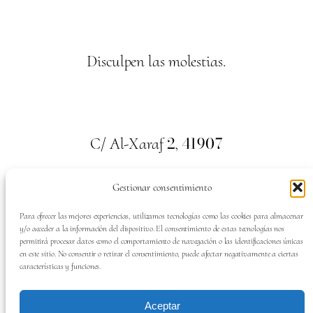
Disculpen las molestias.
2
41907
C/ Al-Xaraf
,
Valencina de la Concepción. Sevilla
Gestionar consentimiento
659
700
313
Tel:
Para ofrecer las mejores experiencias, utilizamos tecnologías como las cookies para almacenar
y/o acceder a la información del dispositivo. El consentimiento de estas tecnologías nos
permitirá procesar datos como el comportamiento de navegación o las identificaciones únicas
en este sitio. No consentir o retirar el consentimiento, puede afectar negativamente a ciertas
características y funciones.
SÍGUENOS EN:
Aceptar