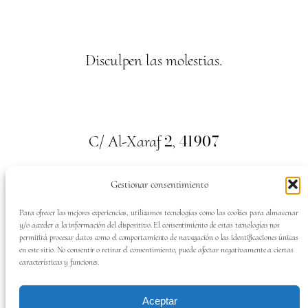
Disculpen las molestias.
2
41907
C/ Al-Xaraf
,
Valencina de la Concepción. Sevilla
Gestionar consentimiento
659
700
313
Tel:
Para ofrecer las mejores experiencias, utilizamos tecnologías como las cookies para almacenar
y/o acceder a la información del dispositivo. El consentimiento de estas tecnologías nos
permitirá procesar datos como el comportamiento de navegación o las identificaciones únicas
en este sitio. No consentir o retirar el consentimiento, puede afectar negativamente a ciertas
características y funciones.
SÍGUENOS EN:
Aceptar