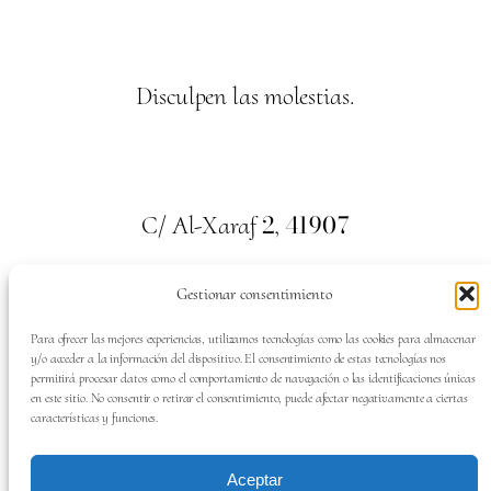
Disculpen las molestias.
2
41907
C/ Al-Xaraf
,
Valencina de la Concepción. Sevilla
Gestionar consentimiento
659
700
313
Tel:
Para ofrecer las mejores experiencias, utilizamos tecnologías como las cookies para almacenar
y/o acceder a la información del dispositivo. El consentimiento de estas tecnologías nos
permitirá procesar datos como el comportamiento de navegación o las identificaciones únicas
en este sitio. No consentir o retirar el consentimiento, puede afectar negativamente a ciertas
características y funciones.
SÍGUENOS EN:
Aceptar