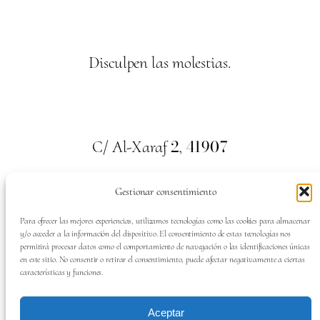
Disculpen las molestias.
2
41907
C/ Al-Xaraf
,
Valencina de la Concepción. Sevilla
Gestionar consentimiento
659
700
313
Tel:
Para ofrecer las mejores experiencias, utilizamos tecnologías como las cookies para almacenar
y/o acceder a la información del dispositivo. El consentimiento de estas tecnologías nos
permitirá procesar datos como el comportamiento de navegación o las identificaciones únicas
en este sitio. No consentir o retirar el consentimiento, puede afectar negativamente a ciertas
características y funciones.
SÍGUENOS EN:
Aceptar