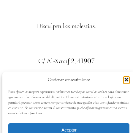
Disculpen las molestias.
2
41907
C/ Al-Xaraf
,
Valencina de la Concepción. Sevilla
Gestionar consentimiento
659
700
313
Tel:
Para ofrecer las mejores experiencias, utilizamos tecnologías como las cookies para almacenar
y/o acceder a la información del dispositivo. El consentimiento de estas tecnologías nos
permitirá procesar datos como el comportamiento de navegación o las identificaciones únicas
en este sitio. No consentir o retirar el consentimiento, puede afectar negativamente a ciertas
características y funciones.
SÍGUENOS EN:
Aceptar