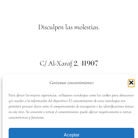
Disculpen las molestias.
2
41907
C/ Al-Xaraf
,
Valencina de la Concepción. Sevilla
Gestionar consentimiento
659
700
313
Tel:
Para ofrecer las mejores experiencias, utilizamos tecnologías como las cookies para almacenar
y/o acceder a la información del dispositivo. El consentimiento de estas tecnologías nos
permitirá procesar datos como el comportamiento de navegación o las identificaciones únicas
en este sitio. No consentir o retirar el consentimiento, puede afectar negativamente a ciertas
características y funciones.
SÍGUENOS EN:
Aceptar