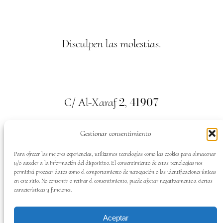
Disculpen las molestias.
2
41907
C/ Al-Xaraf
,
Valencina de la Concepción. Sevilla
Gestionar consentimiento
659
700
313
Tel:
Para ofrecer las mejores experiencias, utilizamos tecnologías como las cookies para almacenar
y/o acceder a la información del dispositivo. El consentimiento de estas tecnologías nos
permitirá procesar datos como el comportamiento de navegación o las identificaciones únicas
en este sitio. No consentir o retirar el consentimiento, puede afectar negativamente a ciertas
características y funciones.
SÍGUENOS EN:
Aceptar