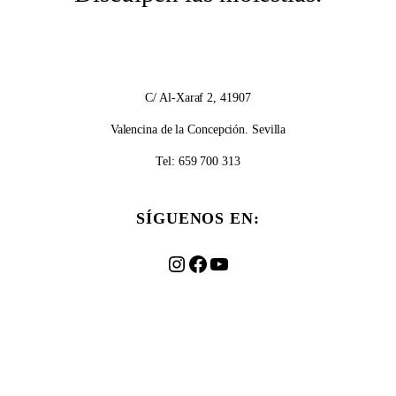
C/ Al-Xaraf
2
,
41907
Valencina de la Concepción. Sevilla
Tel:
659
700
313
SÍGUENOS EN:
Instagram
Facebook
YouTube