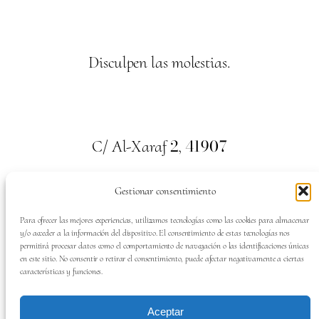
Disculpen las molestias.
2
41907
C/ Al-Xaraf
,
Valencina de la Concepción. Sevilla
Gestionar consentimiento
659
700
313
Tel:
Para ofrecer las mejores experiencias, utilizamos tecnologías como las cookies para almacenar
y/o acceder a la información del dispositivo. El consentimiento de estas tecnologías nos
permitirá procesar datos como el comportamiento de navegación o las identificaciones únicas
en este sitio. No consentir o retirar el consentimiento, puede afectar negativamente a ciertas
características y funciones.
SÍGUENOS EN:
Aceptar