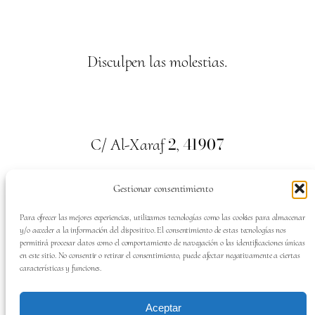
Disculpen las molestias.
2
41907
C/ Al-Xaraf
,
Valencina de la Concepción. Sevilla
Gestionar consentimiento
659
700
313
Tel:
Para ofrecer las mejores experiencias, utilizamos tecnologías como las cookies para almacenar
y/o acceder a la información del dispositivo. El consentimiento de estas tecnologías nos
permitirá procesar datos como el comportamiento de navegación o las identificaciones únicas
en este sitio. No consentir o retirar el consentimiento, puede afectar negativamente a ciertas
características y funciones.
SÍGUENOS EN:
Aceptar