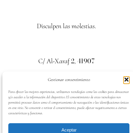
Disculpen las molestias.
2
41907
C/ Al-Xaraf
,
Valencina de la Concepción. Sevilla
Gestionar consentimiento
659
700
313
Tel:
Para ofrecer las mejores experiencias, utilizamos tecnologías como las cookies para almacenar
y/o acceder a la información del dispositivo. El consentimiento de estas tecnologías nos
permitirá procesar datos como el comportamiento de navegación o las identificaciones únicas
en este sitio. No consentir o retirar el consentimiento, puede afectar negativamente a ciertas
características y funciones.
SÍGUENOS EN:
Aceptar