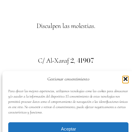
Disculpen las molestias.
2
41907
C/ Al-Xaraf
,
Valencina de la Concepción. Sevilla
Gestionar consentimiento
659
700
313
Tel:
Para ofrecer las mejores experiencias, utilizamos tecnologías como las cookies para almacenar
y/o acceder a la información del dispositivo. El consentimiento de estas tecnologías nos
permitirá procesar datos como el comportamiento de navegación o las identificaciones únicas
en este sitio. No consentir o retirar el consentimiento, puede afectar negativamente a ciertas
características y funciones.
SÍGUENOS EN:
Aceptar