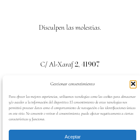
Disculpen las molestias.
2
41907
C/ Al-Xaraf
,
Valencina de la Concepción. Sevilla
Gestionar consentimiento
659
700
313
Tel:
Para ofrecer las mejores experiencias, utilizamos tecnologías como las cookies para almacenar
y/o acceder a la información del dispositivo. El consentimiento de estas tecnologías nos
permitirá procesar datos como el comportamiento de navegación o las identificaciones únicas
en este sitio. No consentir o retirar el consentimiento, puede afectar negativamente a ciertas
características y funciones.
SÍGUENOS EN:
Aceptar