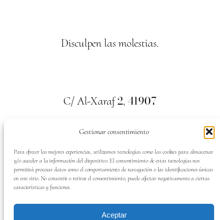
Disculpen las molestias.
2
41907
C/ Al-Xaraf
,
Valencina de la Concepción. Sevilla
Gestionar consentimiento
659
700
313
Tel:
Para ofrecer las mejores experiencias, utilizamos tecnologías como las cookies para almacenar
y/o acceder a la información del dispositivo. El consentimiento de estas tecnologías nos
permitirá procesar datos como el comportamiento de navegación o las identificaciones únicas
en este sitio. No consentir o retirar el consentimiento, puede afectar negativamente a ciertas
características y funciones.
SÍGUENOS EN:
Aceptar