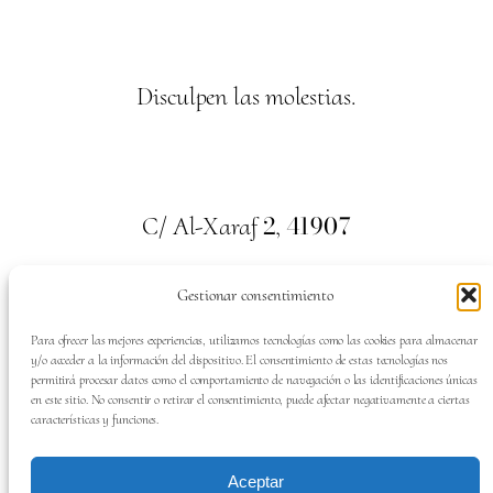
Disculpen las molestias.
2
41907
C/ Al-Xaraf
,
Valencina de la Concepción. Sevilla
Gestionar consentimiento
659
700
313
Tel:
Para ofrecer las mejores experiencias, utilizamos tecnologías como las cookies para almacenar
y/o acceder a la información del dispositivo. El consentimiento de estas tecnologías nos
permitirá procesar datos como el comportamiento de navegación o las identificaciones únicas
en este sitio. No consentir o retirar el consentimiento, puede afectar negativamente a ciertas
características y funciones.
SÍGUENOS EN:
Aceptar