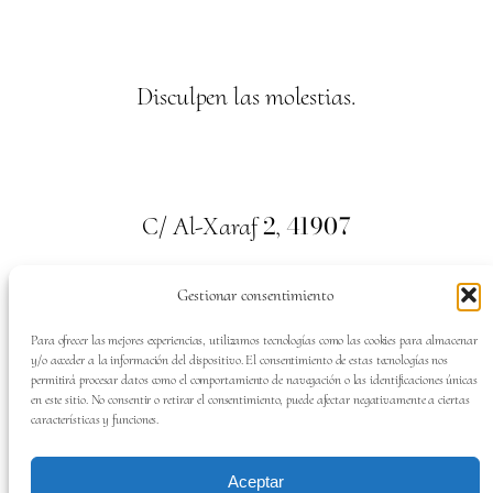
Disculpen las molestias.
2
41907
C/ Al-Xaraf
,
Valencina de la Concepción. Sevilla
Gestionar consentimiento
659
700
313
Tel:
Para ofrecer las mejores experiencias, utilizamos tecnologías como las cookies para almacenar
y/o acceder a la información del dispositivo. El consentimiento de estas tecnologías nos
permitirá procesar datos como el comportamiento de navegación o las identificaciones únicas
en este sitio. No consentir o retirar el consentimiento, puede afectar negativamente a ciertas
características y funciones.
SÍGUENOS EN:
Aceptar