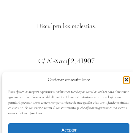
Disculpen las molestias.
2
41907
C/ Al-Xaraf
,
Valencina de la Concepción. Sevilla
Gestionar consentimiento
659
700
313
Tel:
Para ofrecer las mejores experiencias, utilizamos tecnologías como las cookies para almacenar
y/o acceder a la información del dispositivo. El consentimiento de estas tecnologías nos
permitirá procesar datos como el comportamiento de navegación o las identificaciones únicas
en este sitio. No consentir o retirar el consentimiento, puede afectar negativamente a ciertas
características y funciones.
SÍGUENOS EN:
Aceptar