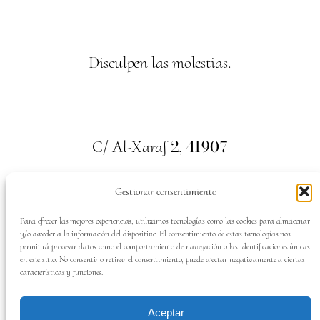
Disculpen las molestias.
2
41907
C/ Al-Xaraf
,
Valencina de la Concepción. Sevilla
Gestionar consentimiento
659
700
313
Tel:
Para ofrecer las mejores experiencias, utilizamos tecnologías como las cookies para almacenar
y/o acceder a la información del dispositivo. El consentimiento de estas tecnologías nos
permitirá procesar datos como el comportamiento de navegación o las identificaciones únicas
en este sitio. No consentir o retirar el consentimiento, puede afectar negativamente a ciertas
características y funciones.
SÍGUENOS EN:
Aceptar