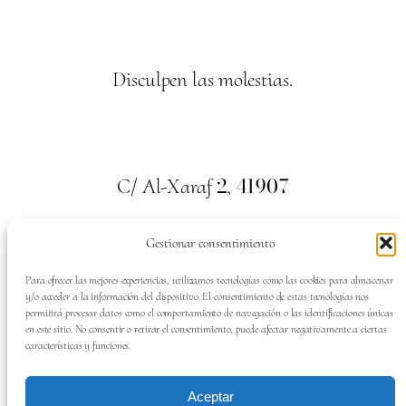
Disculpen las molestias.
2
41907
C/ Al-Xaraf
,
Valencina de la Concepción. Sevilla
Gestionar consentimiento
659
700
313
Tel:
Para ofrecer las mejores experiencias, utilizamos tecnologías como las cookies para almacenar
y/o acceder a la información del dispositivo. El consentimiento de estas tecnologías nos
permitirá procesar datos como el comportamiento de navegación o las identificaciones únicas
en este sitio. No consentir o retirar el consentimiento, puede afectar negativamente a ciertas
características y funciones.
SÍGUENOS EN:
Aceptar