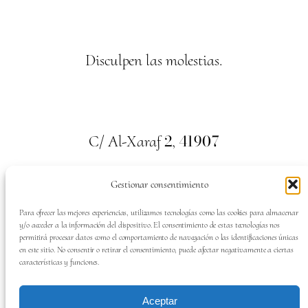
Disculpen las molestias.
2
41907
C/ Al-Xaraf
,
Valencina de la Concepción. Sevilla
Gestionar consentimiento
659
700
313
Tel:
Para ofrecer las mejores experiencias, utilizamos tecnologías como las cookies para almacenar
y/o acceder a la información del dispositivo. El consentimiento de estas tecnologías nos
permitirá procesar datos como el comportamiento de navegación o las identificaciones únicas
en este sitio. No consentir o retirar el consentimiento, puede afectar negativamente a ciertas
características y funciones.
SÍGUENOS EN:
Aceptar