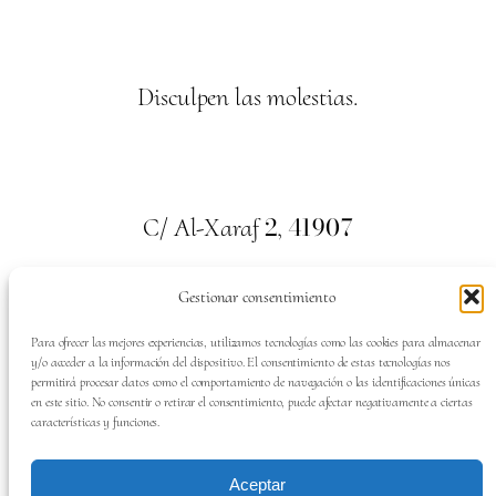
Disculpen las molestias.
2
41907
C/ Al-Xaraf
,
Valencina de la Concepción. Sevilla
Gestionar consentimiento
659
700
313
Tel:
Para ofrecer las mejores experiencias, utilizamos tecnologías como las cookies para almacenar
y/o acceder a la información del dispositivo. El consentimiento de estas tecnologías nos
permitirá procesar datos como el comportamiento de navegación o las identificaciones únicas
en este sitio. No consentir o retirar el consentimiento, puede afectar negativamente a ciertas
características y funciones.
SÍGUENOS EN:
Aceptar