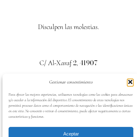
Disculpen las molestias.
2
41907
C/ Al-Xaraf
,
Valencina de la Concepción. Sevilla
Gestionar consentimiento
659
700
313
Tel:
Para ofrecer las mejores experiencias, utilizamos tecnologías como las cookies para almacenar
y/o acceder a la información del dispositivo. El consentimiento de estas tecnologías nos
permitirá procesar datos como el comportamiento de navegación o las identificaciones únicas
en este sitio. No consentir o retirar el consentimiento, puede afectar negativamente a ciertas
características y funciones.
SÍGUENOS EN:
Aceptar