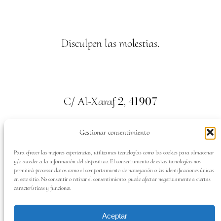
Disculpen las molestias.
2
41907
C/ Al-Xaraf
,
Valencina de la Concepción. Sevilla
Gestionar consentimiento
659
700
313
Tel:
Para ofrecer las mejores experiencias, utilizamos tecnologías como las cookies para almacenar
y/o acceder a la información del dispositivo. El consentimiento de estas tecnologías nos
permitirá procesar datos como el comportamiento de navegación o las identificaciones únicas
en este sitio. No consentir o retirar el consentimiento, puede afectar negativamente a ciertas
características y funciones.
SÍGUENOS EN:
Aceptar