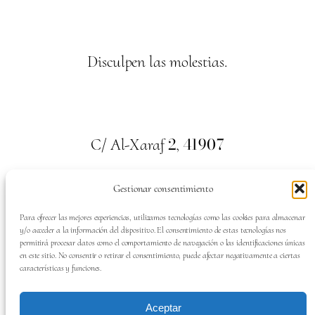
Disculpen las molestias.
2
41907
C/ Al-Xaraf
,
Valencina de la Concepción. Sevilla
Gestionar consentimiento
659
700
313
Tel:
Para ofrecer las mejores experiencias, utilizamos tecnologías como las cookies para almacenar
y/o acceder a la información del dispositivo. El consentimiento de estas tecnologías nos
permitirá procesar datos como el comportamiento de navegación o las identificaciones únicas
en este sitio. No consentir o retirar el consentimiento, puede afectar negativamente a ciertas
características y funciones.
SÍGUENOS EN:
Aceptar