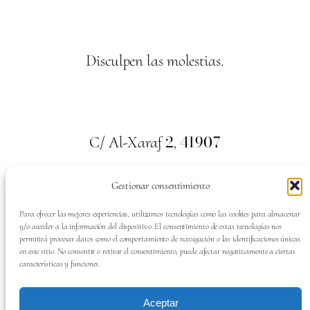
Disculpen las molestias.
2
41907
C/ Al-Xaraf
,
Valencina de la Concepción. Sevilla
Gestionar consentimiento
659
700
313
Tel:
Para ofrecer las mejores experiencias, utilizamos tecnologías como las cookies para almacenar
y/o acceder a la información del dispositivo. El consentimiento de estas tecnologías nos
permitirá procesar datos como el comportamiento de navegación o las identificaciones únicas
en este sitio. No consentir o retirar el consentimiento, puede afectar negativamente a ciertas
características y funciones.
SÍGUENOS EN:
Aceptar