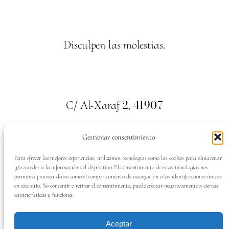
Disculpen las molestias.
2
41907
C/ Al-Xaraf
,
Valencina de la Concepción. Sevilla
Gestionar consentimiento
659
700
313
Tel:
Para ofrecer las mejores experiencias, utilizamos tecnologías como las cookies para almacenar
y/o acceder a la información del dispositivo. El consentimiento de estas tecnologías nos
permitirá procesar datos como el comportamiento de navegación o las identificaciones únicas
en este sitio. No consentir o retirar el consentimiento, puede afectar negativamente a ciertas
características y funciones.
SÍGUENOS EN:
Aceptar