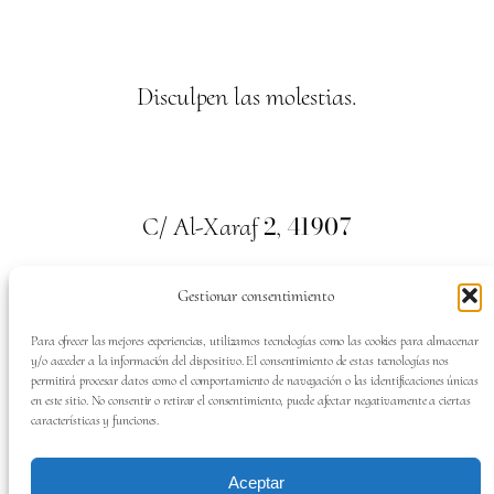
Disculpen las molestias.
2
41907
C/ Al-Xaraf
,
Valencina de la Concepción. Sevilla
Gestionar consentimiento
659
700
313
Tel:
Para ofrecer las mejores experiencias, utilizamos tecnologías como las cookies para almacenar
y/o acceder a la información del dispositivo. El consentimiento de estas tecnologías nos
permitirá procesar datos como el comportamiento de navegación o las identificaciones únicas
en este sitio. No consentir o retirar el consentimiento, puede afectar negativamente a ciertas
características y funciones.
SÍGUENOS EN:
Aceptar