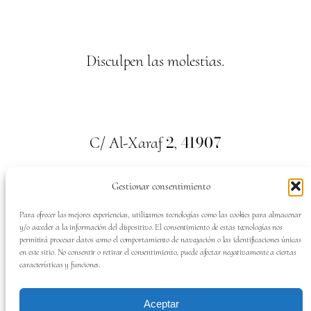
Disculpen las molestias.
2
41907
C/ Al-Xaraf
,
Valencina de la Concepción. Sevilla
Gestionar consentimiento
659
700
313
Tel:
Para ofrecer las mejores experiencias, utilizamos tecnologías como las cookies para almacenar
y/o acceder a la información del dispositivo. El consentimiento de estas tecnologías nos
permitirá procesar datos como el comportamiento de navegación o las identificaciones únicas
en este sitio. No consentir o retirar el consentimiento, puede afectar negativamente a ciertas
características y funciones.
SÍGUENOS EN:
Aceptar