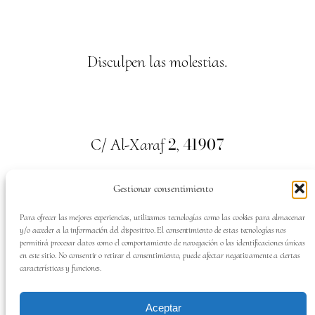
Disculpen las molestias.
2
41907
C/ Al-Xaraf
,
Valencina de la Concepción. Sevilla
Gestionar consentimiento
659
700
313
Tel:
Para ofrecer las mejores experiencias, utilizamos tecnologías como las cookies para almacenar
y/o acceder a la información del dispositivo. El consentimiento de estas tecnologías nos
permitirá procesar datos como el comportamiento de navegación o las identificaciones únicas
en este sitio. No consentir o retirar el consentimiento, puede afectar negativamente a ciertas
características y funciones.
SÍGUENOS EN:
Aceptar