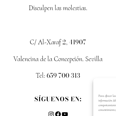
Disculpen las molestias.
2
41907
C/ Al-Xaraf
,
Valencina de la Concepción. Sevilla
659
700
313
Tel:
Para ofrecer la
SÍGUENOS EN:
información del
comportamiento 
consentimiento,
Instagram
Facebook
YouTube