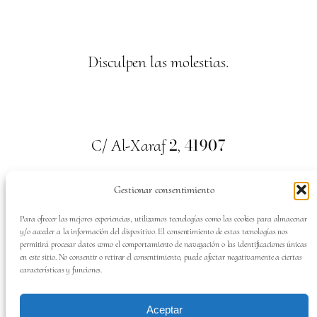
Disculpen las molestias.
2
41907
C/ Al-Xaraf
,
Valencina de la Concepción. Sevilla
Gestionar consentimiento
659
700
313
Tel:
Para ofrecer las mejores experiencias, utilizamos tecnologías como las cookies para almacenar
y/o acceder a la información del dispositivo. El consentimiento de estas tecnologías nos
permitirá procesar datos como el comportamiento de navegación o las identificaciones únicas
en este sitio. No consentir o retirar el consentimiento, puede afectar negativamente a ciertas
características y funciones.
SÍGUENOS EN:
Aceptar