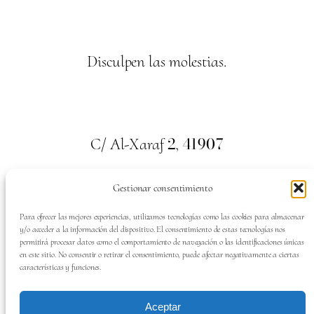
Disculpen las molestias.
2
41907
C/ Al-Xaraf
,
Valencina de la Concepción. Sevilla
Gestionar consentimiento
659
700
313
Tel:
Para ofrecer las mejores experiencias, utilizamos tecnologías como las cookies para almacenar
y/o acceder a la información del dispositivo. El consentimiento de estas tecnologías nos
permitirá procesar datos como el comportamiento de navegación o las identificaciones únicas
en este sitio. No consentir o retirar el consentimiento, puede afectar negativamente a ciertas
características y funciones.
SÍGUENOS EN:
Aceptar