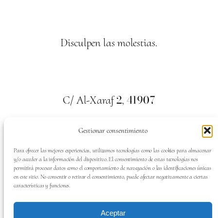
Disculpen las molestias.
2
41907
C/ Al-Xaraf
,
Valencina de la Concepción. Sevilla
Gestionar consentimiento
659
700
313
Tel:
Para ofrecer las mejores experiencias, utilizamos tecnologías como las cookies para almacenar
y/o acceder a la información del dispositivo. El consentimiento de estas tecnologías nos
permitirá procesar datos como el comportamiento de navegación o las identificaciones únicas
en este sitio. No consentir o retirar el consentimiento, puede afectar negativamente a ciertas
características y funciones.
SÍGUENOS EN:
Aceptar