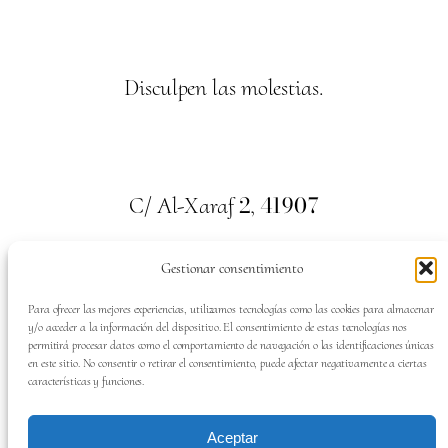
Disculpen las molestias.
2
41907
C/ Al-Xaraf
,
Valencina de la Concepción. Sevilla
Gestionar consentimiento
659
700
313
Tel:
Para ofrecer las mejores experiencias, utilizamos tecnologías como las cookies para almacenar
y/o acceder a la información del dispositivo. El consentimiento de estas tecnologías nos
permitirá procesar datos como el comportamiento de navegación o las identificaciones únicas
en este sitio. No consentir o retirar el consentimiento, puede afectar negativamente a ciertas
características y funciones.
SÍGUENOS EN:
Aceptar