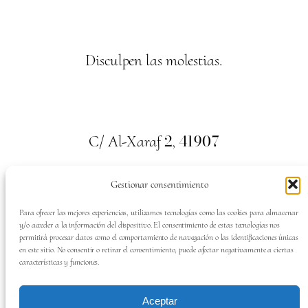
Disculpen las molestias.
2
41907
C/ Al-Xaraf
,
Valencina de la Concepción. Sevilla
Gestionar consentimiento
659
700
313
Tel:
Para ofrecer las mejores experiencias, utilizamos tecnologías como las cookies para almacenar
y/o acceder a la información del dispositivo. El consentimiento de estas tecnologías nos
permitirá procesar datos como el comportamiento de navegación o las identificaciones únicas
en este sitio. No consentir o retirar el consentimiento, puede afectar negativamente a ciertas
características y funciones.
SÍGUENOS EN:
Aceptar