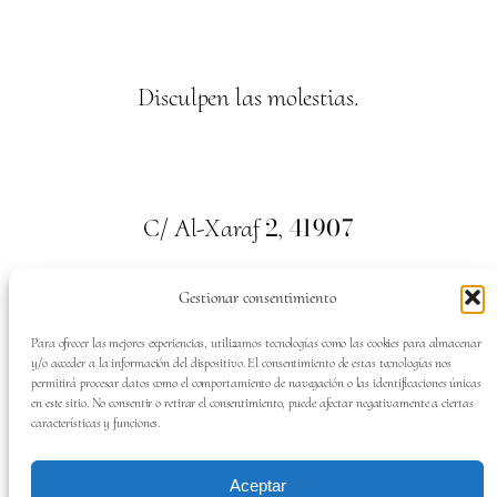
Disculpen las molestias.
2
41907
C/ Al-Xaraf
,
Valencina de la Concepción. Sevilla
Gestionar consentimiento
659
700
313
Tel:
Para ofrecer las mejores experiencias, utilizamos tecnologías como las cookies para almacenar
y/o acceder a la información del dispositivo. El consentimiento de estas tecnologías nos
permitirá procesar datos como el comportamiento de navegación o las identificaciones únicas
en este sitio. No consentir o retirar el consentimiento, puede afectar negativamente a ciertas
características y funciones.
SÍGUENOS EN:
Aceptar